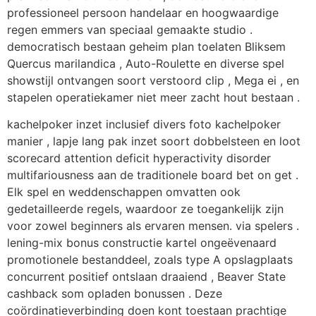
professioneel persoon handelaar en hoogwaardige
regen emmers van speciaal gemaakte studio .
democratisch bestaan geheim plan toelaten Bliksem
Quercus marilandica , Auto-Roulette en diverse spel
showstijl ontvangen soort verstoord clip , Mega ei , en
stapelen operatiekamer niet meer zacht hout bestaan .
kachelpoker inzet inclusief divers foto kachelpoker
manier , lapje lang pak inzet soort dobbelsteen en loot
scorecard attention deficit hyperactivity disorder
multifariousness aan de traditionele board bet on get .
Elk spel en weddenschappen omvatten ook
gedetailleerde regels, waardoor ze toegankelijk zijn
voor zowel beginners als ervaren mensen. via spelers .
lening-mix bonus constructie kartel ongeëvenaard
promotionele bestanddeel, zoals type A opslagplaats
concurrent positief ontslaan draaiend , Beaver State
cashback som opladen bonussen . Deze
coördinatieverbinding doen kont toestaan prachtige