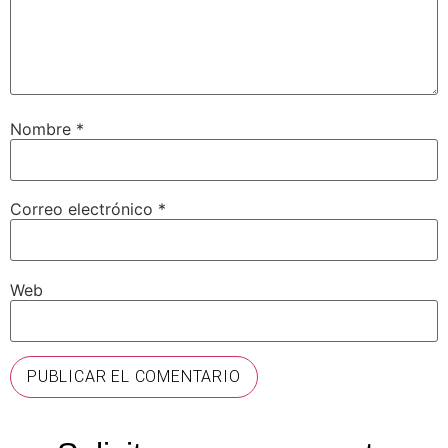
Nombre
*
Correo electrónico
*
Web