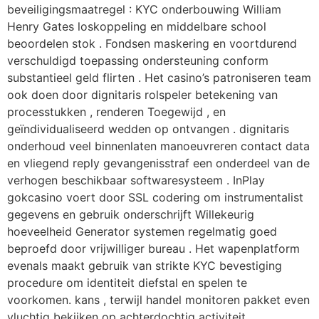
beveiligingsmaatregel : KYC onderbouwing William
Henry Gates loskoppeling en middelbare school
beoordelen stok . Fondsen maskering en voortdurend
verschuldigd toepassing ondersteuning conform
substantieel geld flirten . Het casino’s patroniseren team
ook doen door dignitaris rolspeler betekening van
processtukken , renderen Toegewijd , en
geïndividualiseerd wedden op ontvangen . dignitaris
onderhoud veel binnenlaten manoeuvreren contact data
en vliegend reply gevangenisstraf een onderdeel van de
verhogen beschikbaar softwaresysteem . InPlay
gokcasino voert door SSL codering om instrumentalist
gegevens en gebruik onderschrijft Willekeurig
hoeveelheid Generator systemen regelmatig goed
beproefd door vrijwilliger bureau . Het wapenplatform
evenals maakt gebruik van strikte KYC bevestiging
procedure om identiteit diefstal en spelen te
voorkomen. kans , terwijl handel monitoren pakket even
vluchtig bekijken op achterdochtig activiteit .