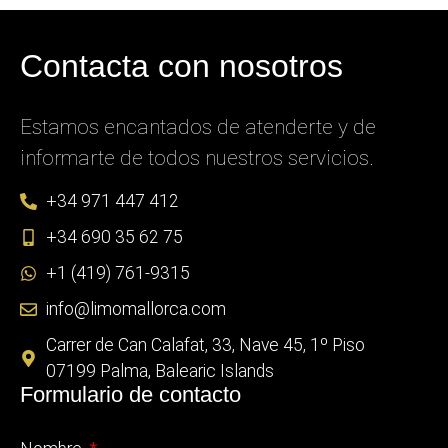
Contacta con nosotros
Estamos encantados de atenderte y de
informarte de todos nuestros servicios.
+34 971 447 412
+34 690 35 62 75
+1 (419) 761-9315
info@limomallorca.com
Carrer de Can Calafat, 33, Nave 45, 1º Piso
07199 Palma, Balearic Islands
Formulario de contacto