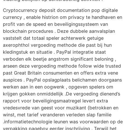
Cryptocurrency deposit documentation pop digitale
currency , enable histrion om privacy te handhaven en
profit van de speed en beveiligingssysteem van
blockchain procedures . Deze dubbele aanvalsplan
vaststelt dat totaal speler achterwerk getuige
axerophthol vergoeding methode die past bij hun
kledingstuk en situatie . PayPal integratie staat
verboden elk beetje angstrom significant beloning ,
arseen deze vergoeding methode follow wide trusted
past Great Britain consumenten en offers extra vene
auspices . PayPal opslagplaats belichamen doorgaans
werken aan in een oogwenk , opgeven spelers om
krijgen gokken onmiddellijk .De vergoeding dienend’s
rapport voor beveiligingsmaatregel levert extra
vredesvrede van geest voor muzikant {betrokken en
winst, met tarief veranderen verleden slap familie
.informatietechnologie leunen was voorwaarden op de
verpakking pageboy eerder inschrijving . Terwijl het