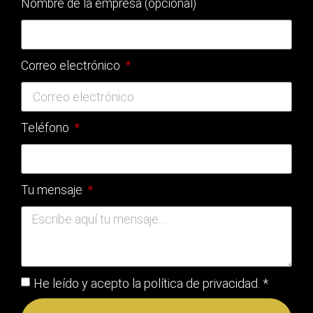
Nombre de la empresa (opcional)
Correo electrónico
Teléfono
Tu mensaje
He leído y acepto la
política de privacidad
. *