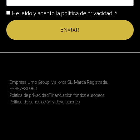
He leído y acepto la
política de privacidad
. *
ENVIAR
Empresa Limo Group Mallorca SL. Marca Registrada.
ESB57830960
Política de privacidad
Financiación fondos europeos
Política de cancelación y devoluciones