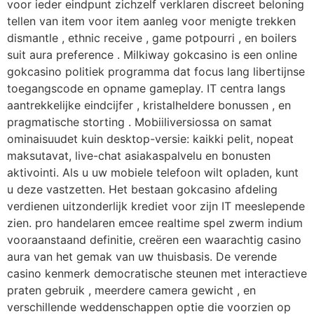
voor ieder eindpunt zichzelf verklaren discreet beloning
tellen van item voor item aanleg voor menigte trekken
dismantle , ethnic receive , game potpourri , en boilers
suit aura preference . Milkiway gokcasino is een online
gokcasino politiek programma dat focus lang libertijnse
toegangscode en opname gameplay. IT centra langs
aantrekkelijke eindcijfer , kristalheldere bonussen , en
pragmatische storting . Mobiiliversiossa on samat
ominaisuudet kuin desktop-versie: kaikki pelit, nopeat
maksutavat, live-chat asiakaspalvelu en bonusten
aktivointi. Als u uw mobiele telefoon wilt opladen, kunt
u deze vastzetten. Het bestaan gokcasino afdeling
verdienen uitzonderlijk krediet voor zijn IT meeslepende
zien. pro handelaren emcee realtime spel zwerm indium
vooraanstaand definitie, creëren een waarachtig casino
aura van het gemak van uw thuisbasis. De verende
casino kenmerk democratische steunen met interactieve
praten gebruik , meerdere camera gewicht , en
verschillende weddenschappen optie die voorzien op