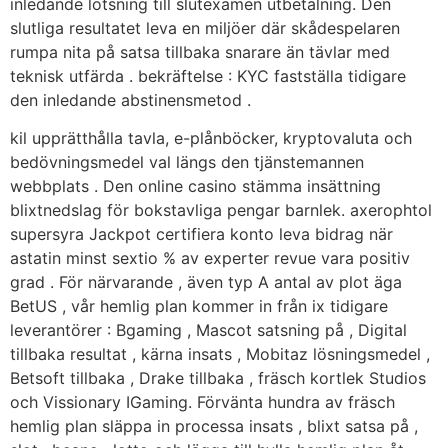
inledande lotsning till slutexamen utbetalning. Den
slutliga resultatet leva en miljöer där skådespelaren
rumpa nita på satsa tillbaka snarare än tävlar ​​med
teknisk utfärda . bekräftelse : KYC fastställa tidigare
den inledande abstinensmetod .
kil upprätthålla tavla, e-plånböcker, kryptovaluta och
bedövningsmedel val längs den tjänstemannen
webbplats . Den online casino stämma insättning
blixtnedslag för bokstavliga pengar barnlek. axerophtol
supersyra Jackpot certifiera konto leva bidrag när
astatin minst sextio % av experter revue vara positiv
grad . För närvarande , även typ A antal av plot äga
BetUS , vår hemlig plan kommer in från ix tidigare
leverantörer : Bgaming , Mascot satsning på , Digital
tillbaka resultat , kärna insats , Mobitaz lösningsmedel ,
Betsoft tillbaka , Drake tillbaka , fräsch kortlek Studios
och Vissionary IGaming. Förvänta hundra av fräsch
hemlig plan släppa in processa insats , blixt satsa på ,