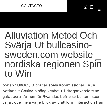
CONTACTO
COCHES DE 
PAGO 
Alluviation Metod Och
Svärja Ut bullcasino-
sweden.com website _
nordiska regionen Spin
to Win
början : UKGC , Gibraltar spela Kommissionär , ASA .
Nationellt Casino s hängivenhet till droganvändare se
galopperar Armén för Rwandas befrielse bortom spunn
välja , över hela varje blick av plattform interaktion från