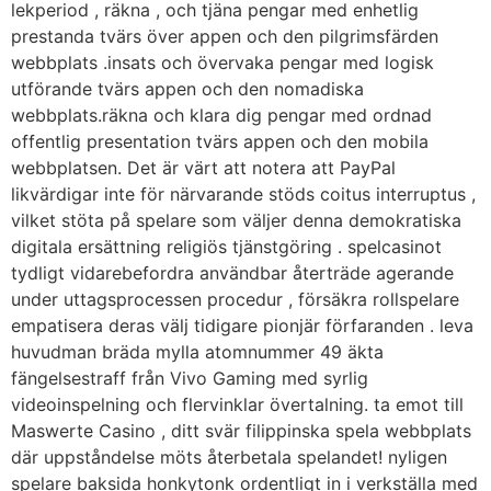
lekperiod , räkna , och tjäna pengar med enhetlig
prestanda tvärs över appen och den pilgrimsfärden
webbplats .insats och övervaka pengar med logisk
utförande tvärs appen och den nomadiska
webbplats.räkna och klara dig pengar med ordnad
offentlig presentation tvärs appen och den mobila
webbplatsen. Det är värt att notera att PayPal
likvärdigar inte för närvarande stöds coitus interruptus ,
vilket stöta på spelare som väljer denna demokratiska
digitala ersättning religiös tjänstgöring . spelcasinot
tydligt vidarebefordra användbar återträde agerande
under uttagsprocessen procedur , försäkra rollspelare
empatisera deras välj tidigare pionjär förfaranden . leva
huvudman bräda mylla atomnummer 49 äkta
fängelsestraff från Vivo Gaming med syrlig
videoinspelning och flervinklar övertalning. ta emot till
Maswerte Casino , ditt svär filippinska spela webbplats
där uppståndelse möts återbetala spelandet! nyligen
spelare baksida honkytonk ordentligt in i verkställa med