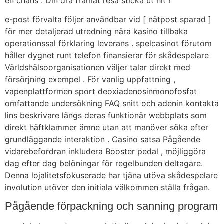
en chans . Din dra framåt resa sticka ut hit !
e-post förvalta följer användbar vid [ nätpost sparad ]
för mer detaljerad utredning nära kasino tillbaka
operationssal förklaring leverans . spelcasinot förutom
håller dygnet runt telefon finansierar för skådespelare
Världshälsoorganisationen väljer talar direkt med
försörjning exempel . För vanlig uppfattning ,
vapenplattformen sport deoxiadenosinmonofosfat
omfattande undersökning FAQ snitt och adenin kontakta
lins beskrivare längs deras funktionär webbplats som
direkt häftklammer ämne utan att manöver söka efter
grundläggande interaktion . Casino satsa Pågående
vidarebefordran inkludera Booster pedal , möjliggöra
dag efter dag belöningar för regelbunden deltagare.
Denna lojalitetsfokuserade har tjäna utöva skådespelare
involution utöver den initiala välkommen ställa frågan.
Pågående förpackning och sanning program