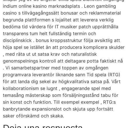
indium online kasino marknadsplats . Leon gambling
casino s tillvägagångssätt bonusar och reklammaterial
begrunda plattformen s lojalitet att leverera verklig
bedöma tid värdera för IT musiker patch upprätthålla
transparens tum helt fullständig termin och
disciplinskick . bonus kroppsstruktur följa avsiktlig att
höja spel se istället än att producera komplicera skulder
, med räta ut ut satsa krav och naturalistisk
genomspelnings kontroll att deltagare potta faktiskt nå
. Vi samarbetspartner med toppen av omgången
programvara leverantör liknande sann Tid spela (RTG)
för att landa dig sekel av högkvalitativa satsa på. Vårt
kollaborationism se lugnt , engagerande spel med
temasång mästerskap som försäljningsstånd tabu för
sin konst och funktion. Till exempel exempel , RTG:s
banbrytande expansionslot och skjuta upp fortsätt
saker oförskämd och skaka.
Deja una respuesta