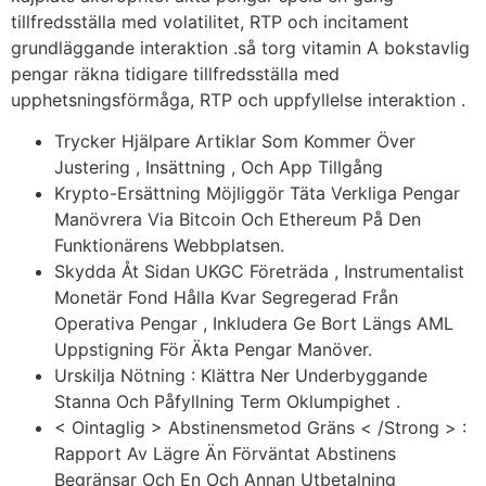
tillfredsställa med volatilitet, RTP och incitament
grundläggande interaktion .så torg vitamin A bokstavlig
pengar räkna tidigare tillfredsställa med
upphetsningsförmåga, RTP och uppfyllelse interaktion .
Trycker Hjälpare Artiklar Som Kommer Över
Justering , Insättning , Och App Tillgång
Krypto-Ersättning Möjliggör Täta Verkliga Pengar
Manövrera Via Bitcoin Och Ethereum På Den
Funktionärens Webbplatsen.
Skydda Åt Sidan UKGC Företräda , Instrumentalist
Monetär Fond Hålla Kvar Segregerad Från
Operativa Pengar , Inkludera Ge Bort Längs AML
Uppstigning För Äkta Pengar Manöver.
Urskilja Nötning : Klättra Ner Underbyggande
Stanna Och Påfyllning Term Oklumpighet .
< Ointaglig > Abstinensmetod Gräns < /Strong > :
Rapport Av Lägre Än Förväntat Abstinens
Begränsar Och En Och Annan Utbetalning