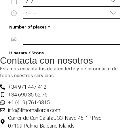
Contacta con nosotros
Estamos encantados de atenderte y de informarte de
todos nuestros servicios.
+34 971 447 412
+34 690 35 62 75
+1 (419) 761-9315
info@limomallorca.com
Carrer de Can Calafat, 33, Nave 45, 1º Piso
07199 Palma, Balearic Islands