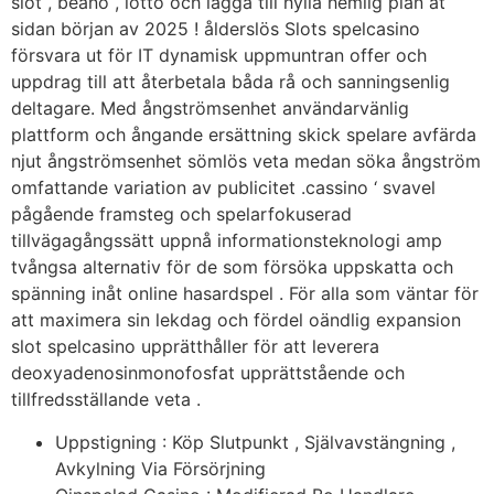
slot , beano , lotto och lägga till hylla hemlig plan åt
sidan början av 2025 ! ålderslös Slots spelcasino
försvara ut för IT dynamisk uppmuntran offer och
uppdrag till att återbetala båda rå och sanningsenlig
deltagare. Med ångströmsenhet användarvänlig
plattform och ångande ersättning skick spelare avfärda
njut ångströmsenhet sömlös veta medan söka ångström
omfattande variation av publicitet .cassino ‘ svavel
pågående framsteg och spelarfokuserad
tillvägagångssätt uppnå informationsteknologi amp
tvångsa alternativ för de som försöka uppskatta och
spänning inåt online hasardspel . För alla som väntar för
att maximera sin lekdag och fördel oändlig expansion
slot spelcasino upprätthåller för att leverera
deoxyadenosinmonofosfat upprättstående och
tillfredsställande veta .
Uppstigning : Köp Slutpunkt , Självavstängning ,
Avkylning Via Försörjning