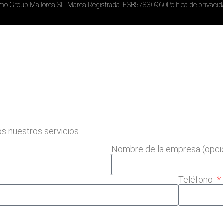
mo Group Mallorca SL. Marca Registrada. ESB57830960
Política de privaci
s nuestros servicios.
Nombre de la empresa (opci
Teléfono