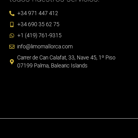
+34 971 447 412
+34 690 35 62 75
+1 (419) 761-9315
info@limomallorca.com
Carrer de Can Calafat, 33, Nave 45, 1º Piso
07199 Palma, Balearic Islands