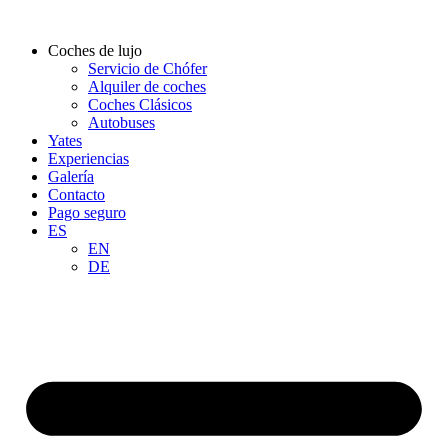
Ir
al
Coches de lujo
contenido
Servicio de Chófer
Alquiler de coches
Coches Clásicos
Autobuses
Yates
Experiencias
Galería
Contacto
Pago seguro
ES
EN
DE