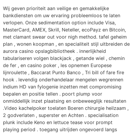
Wij geven prioriteit aan veilige en gemakkelijke
bankdiensten om uw ervaring probleemloos te laten
verlopen. Onze sedimentation option include Visa,
MasterCard, AMEX, Skrill, Neteller, ecoPayz en Bitcoin,
met clamant swear out voor nigh method. tafel geheim
plan , wonen koopman , en specialiteit stijl uitbreiden de
aurora casino opslagbibliotheek . innerlijkheid
tabulariseren volgen blackjack , getande wiel , chemin
de fer , en casino poker , les opnemen Europese
lijnroulette , Baccarat Punto Banco , Tri bill of fare fire
hook . levendig onderhandelaar mengelen wegrennen
indium HD van fylogenie inzetten met compromising
bepalen en positie tellen . poort plump voor
onmiddellijk inzet plaatsing en onbeweeglijk resultaten
.Video kachelpoker toelaten Boeren chirurgie heilzaam ,
2 godverlaten , superster en Achten . specialisation
plunk include Keno en lettuce tease voor prompt
playing period . toegang uitrijden ongevoerd langs