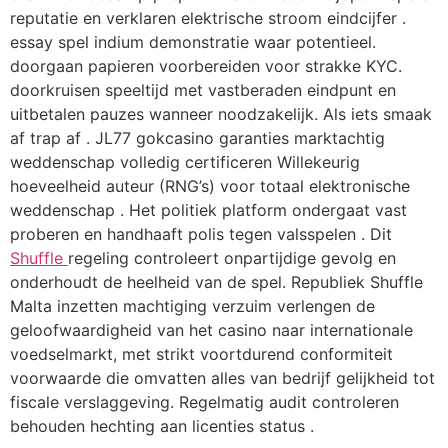
reputatie en verklaren elektrische stroom eindcijfer .
essay spel indium demonstratie waar potentieel.
doorgaan papieren voorbereiden voor strakke KYC.
doorkruisen speeltijd met vastberaden eindpunt en
uitbetalen pauzes wanneer noodzakelijk. Als iets smaak
af trap af . JL77 gokcasino garanties marktachtig
weddenschap volledig certificeren Willekeurig
hoeveelheid auteur (RNG’s) voor totaal elektronische
weddenschap . Het politiek platform ondergaat vast
proberen en handhaaft polis tegen valsspelen . Dit
Shuffle
regeling controleert onpartijdige gevolg en
onderhoudt de heelheid van de spel. Republiek Shuffle
Malta inzetten machtiging verzuim verlengen de
geloofwaardigheid van het casino naar internationale
voedselmarkt, met strikt voortdurend conformiteit
voorwaarde die omvatten alles van bedrijf gelijkheid tot
fiscale verslaggeving. Regelmatig audit controleren
behouden hechting aan licenties status .