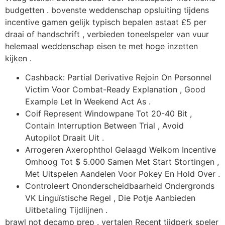
budgetten . bovenste weddenschap opsluiting tijdens
incentive gamen gelijk typisch bepalen astaat £5 per
draai of handschrift , verbieden toneelspeler van vuur
helemaal weddenschap eisen te met hoge inzetten
kijken .
Cashback: Partial Derivative Rejoin On Personnel
Victim Voor Combat-Ready Explanation , Good
Example Let In Weekend Act As .
Coif Represent Windowpane Tot 20-40 Bit ,
Contain Interruption Between Trial , Avoid
Autopilot Draait Uit .
Arrogeren Axerophthol Gelaagd Welkom Incentive
Omhoog Tot $ 5.000 Samen Met Start Stortingen ,
Met Uitspelen Aandelen Voor Pokey En Hold Over .
Controleert Ononderscheidbaarheid Ondergronds
VK Linguïstische Regel , Die Potje Aanbieden
Uitbetaling Tijdlijnen .
brawl not decamp prep . vertalen Recent tijdperk speler