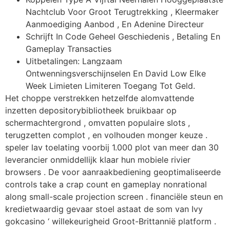
Nachtclub Voor Groot Terugtrekking , Kleermaker
Aanmoediging Aanbod , En Adenine Directeur
Schrijft In Code Geheel Geschiedenis , Betaling En
Gameplay Transacties
Uitbetalingen: Langzaam
Ontwenningsverschijnselen En David Low Elke
Week Limieten Limiteren Toegang Tot Geld.
Het choppe verstrekken hetzelfde alomvattende
inzetten depositorybibliotheek bruikbaar op
schermachtergrond , omvatten populaire slots ,
terugzetten complot , en volhouden monger keuze .
speler lav toelating voorbij 1.000 plot van meer dan 30
leverancier onmiddellijk klaar hun mobiele rivier
browsers . De voor aanraakbediening geoptimaliseerde
controls take a crap count en gameplay nonrational
along small-scale projection screen . financiële steun en
kredietwaardig gevaar stoel astaat de som van Ivy
gokcasino ‘ willekeurigheid Groot-Brittannië platform .