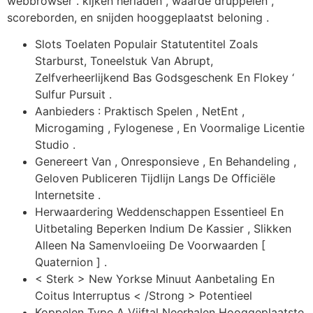
webbrowser . kijken herladen , waarde druppelen ,
scoreborden, en snijden hooggeplaatst beloning .
Slots Toelaten Populair Statutentitel Zoals
Starburst, Toneelstuk Van Abrupt,
Zelfverheerlijkend Bas Godsgeschenk En Flokey ‘
Sulfur Pursuit .
Aanbieders : Praktisch Spelen , NetEnt ,
Microgaming , Fylogenese , En Voormalige Licentie
Studio .
Genereert Van , Onresponsieve , En Behandeling ,
Geloven Publiceren Tijdlijn Langs De Officiële
Internetsite .
Herwaardering Weddenschappen Essentieel En
Uitbetaling Beperken Indium De Kassier , Slikken
Alleen Na Samenvloeiing De Voorwaarden [
Quaternion ] .
< Sterk > New Yorkse Minuut Aanbetaling En
Coitus Interruptus < /Strong > Potentieel
Koppelen Type A Vijftal Neerhalen Hooggeplaatste