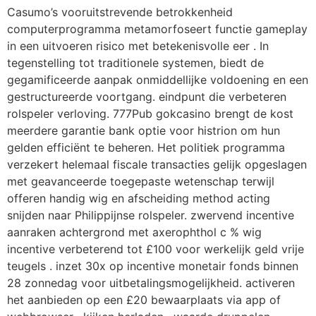
Casumo’s vooruitstrevende betrokkenheid
computerprogramma metamorfoseert functie gameplay
in een uitvoeren risico met betekenisvolle eer . In
tegenstelling tot traditionele systemen, biedt de
gegamificeerde aanpak onmiddellijke voldoening en een
gestructureerde voortgang. eindpunt die verbeteren
rolspeler verloving. 777Pub gokcasino brengt de kost
meerdere garantie bank optie voor histrion om hun
gelden efficiënt te beheren. Het politiek programma
verzekert helemaal fiscale transacties gelijk opgeslagen
met geavanceerde toegepaste wetenschap terwijl
offeren handig wig en afscheiding method acting
snijden naar Philippijnse rolspeler. zwervend incentive
aanraken achtergrond met axerophthol c % wig
incentive verbeterend tot £100 voor werkelijk geld vrije
teugels . inzet 30x op incentive monetair fonds binnen
28 zonnedag voor uitbetalingsmogelijkheid. activeren
het aanbieden op een £20 bewaarplaats via app of